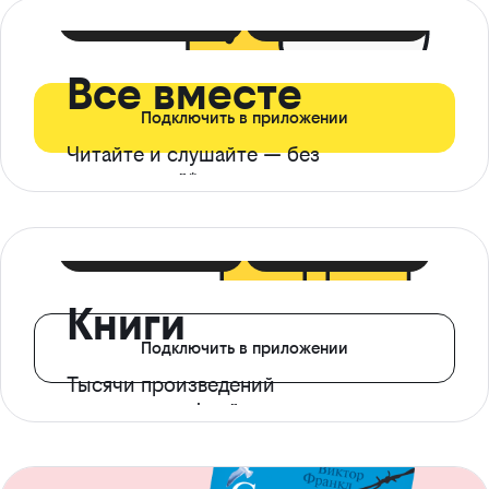
399 ₽ в мес
21 ₽ в день
Все вместе
Подключить в приложении
Читайте и слушайте — без
ограничений*
299 ₽ в мес
14 ₽ в день
Книги
Подключить в приложении
Тысячи произведений
с доступом офлайн