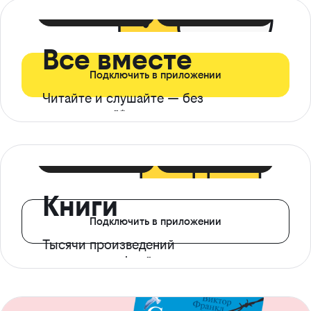
399 ₽ в мес
21 ₽ в день
Все вместе
Подключить в приложении
Читайте и слушайте — без
ограничений*
299 ₽ в мес
14 ₽ в день
Книги
Подключить в приложении
Тысячи произведений
с доступом офлайн