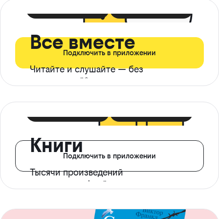
399 ₽ в мес
21 ₽ в день
Все вместе
Подключить в приложении
Читайте и слушайте — без
ограничений*
299 ₽ в мес
14 ₽ в день
Книги
Подключить в приложении
Тысячи произведений
с доступом офлайн