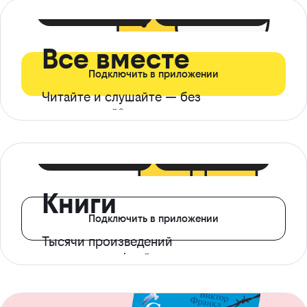
399 ₽ в мес
21 ₽ в день
Все вместе
Подключить в приложении
Читайте и слушайте — без
ограничений*
299 ₽ в мес
14 ₽ в день
Книги
Подключить в приложении
Тысячи произведений
с доступом офлайн