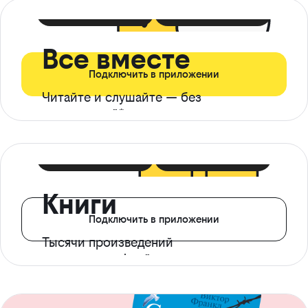
399 ₽ в мес
21 ₽ в день
Все вместе
Подключить в приложении
Читайте и слушайте — без
ограничений*
299 ₽ в мес
14 ₽ в день
Книги
Подключить в приложении
Тысячи произведений
с доступом офлайн