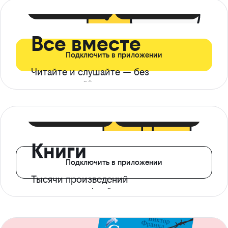
399 ₽ в мес
21 ₽ в день
Все вместе
Подключить в приложении
Читайте и слушайте — без
ограничений*
299 ₽ в мес
14 ₽ в день
Книги
Подключить в приложении
Тысячи произведений
с доступом офлайн