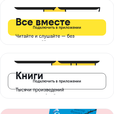
399 ₽ в мес
21 ₽ в день
Все вместе
Подключить в приложении
Читайте и слушайте — без
ограничений*
299 ₽ в мес
14 ₽ в день
Книги
Подключить в приложении
Тысячи произведений
с доступом офлайн