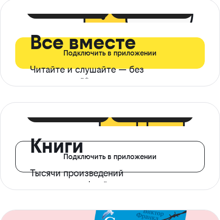
399 ₽ в мес
21 ₽ в день
Все вместе
Подключить в приложении
Читайте и слушайте — без
ограничений*
299 ₽ в мес
14 ₽ в день
Книги
Подключить в приложении
Тысячи произведений
с доступом офлайн