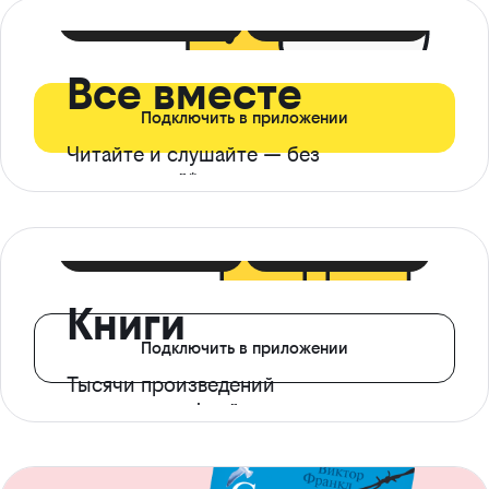
399 ₽ в мес
21 ₽ в день
Все вместе
Подключить в приложении
Читайте и слушайте — без
ограничений*
299 ₽ в мес
14 ₽ в день
Книги
Подключить в приложении
Тысячи произведений
с доступом офлайн