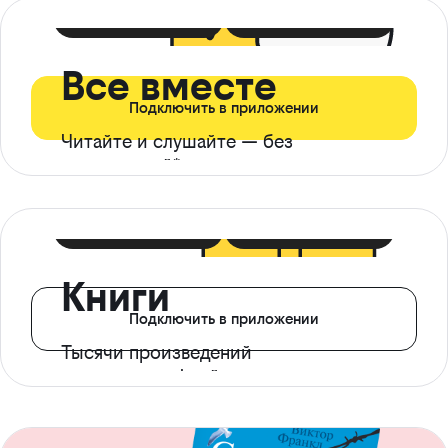
399 ₽ в мес
21 ₽ в день
Все вместе
Подключить в приложении
Читайте и слушайте — без
ограничений*
299 ₽ в мес
14 ₽ в день
Книги
Подключить в приложении
Тысячи произведений
с доступом офлайн