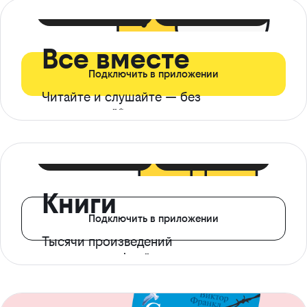
399 ₽ в мес
21 ₽ в день
Все вместе
Подключить в приложении
Читайте и слушайте — без
ограничений*
299 ₽ в мес
14 ₽ в день
Книги
Подключить в приложении
Тысячи произведений
с доступом офлайн