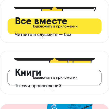
399 ₽ в мес
21 ₽ в день
Все вместе
Подключить в приложении
Читайте и слушайте — без
ограничений*
299 ₽ в мес
14 ₽ в день
Книги
Подключить в приложении
Тысячи произведений
с доступом офлайн