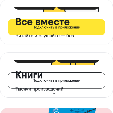
399 ₽ в мес
21 ₽ в день
Все вместе
Подключить в приложении
Читайте и слушайте — без
ограничений*
299 ₽ в мес
14 ₽ в день
Книги
Подключить в приложении
Тысячи произведений
с доступом офлайн