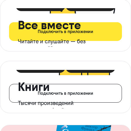
399 ₽ в мес
21 ₽ в день
Все вместе
Подключить в приложении
Читайте и слушайте — без
ограничений*
299 ₽ в мес
14 ₽ в день
Книги
Подключить в приложении
Тысячи произведений
с доступом офлайн