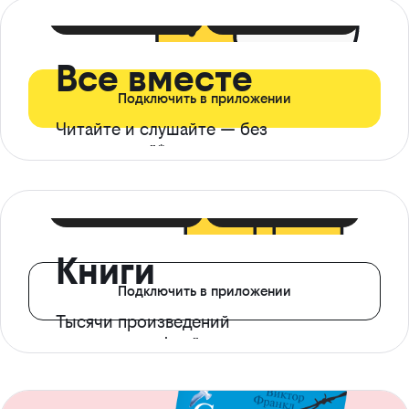
399 ₽ в мес
21 ₽ в день
Все вместе
Подключить в приложении
Читайте и слушайте — без
ограничений*
299 ₽ в мес
14 ₽ в день
Книги
Подключить в приложении
Тысячи произведений
с доступом офлайн