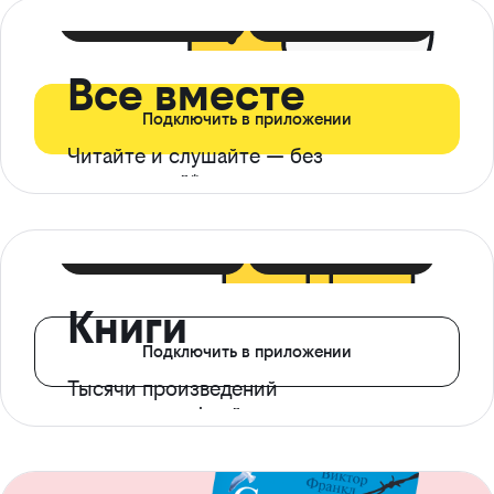
399 ₽ в мес
21 ₽ в день
Все вместе
Подключить в приложении
Читайте и слушайте — без
ограничений*
299 ₽ в мес
14 ₽ в день
Книги
Подключить в приложении
Тысячи произведений
с доступом офлайн