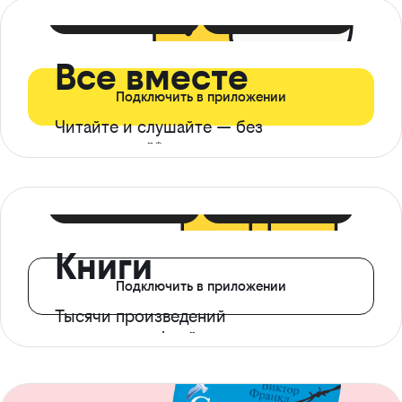
399 ₽ в мес
21 ₽ в день
Все вместе
Подключить в приложении
Читайте и слушайте — без
ограничений*
299 ₽ в мес
14 ₽ в день
Книги
Подключить в приложении
Тысячи произведений
с доступом офлайн