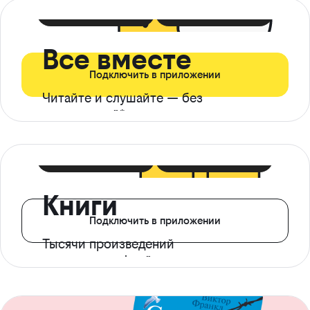
399 ₽ в мес
21 ₽ в день
Все вместе
Подключить в приложении
Читайте и слушайте — без
ограничений*
299 ₽ в мес
14 ₽ в день
Книги
Подключить в приложении
Тысячи произведений
с доступом офлайн