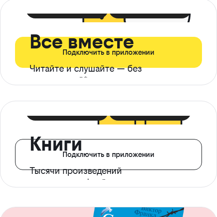
399 ₽ в мес
21 ₽ в день
Все вместе
Подключить в приложении
Читайте и слушайте — без
ограничений*
299 ₽ в мес
14 ₽ в день
Книги
Подключить в приложении
Тысячи произведений
с доступом офлайн