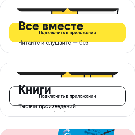
399 ₽ в мес
21 ₽ в день
Все вместе
Подключить в приложении
Читайте и слушайте — без
ограничений*
299 ₽ в мес
14 ₽ в день
Книги
Подключить в приложении
Тысячи произведений
с доступом офлайн