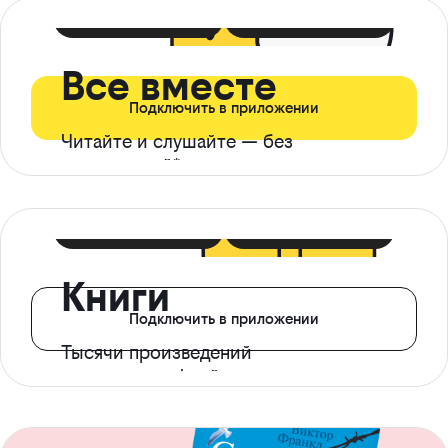
399 ₽ в мес
21 ₽ в день
Все вместе
Подключить в приложении
Читайте и слушайте — без
ограничений*
299 ₽ в мес
14 ₽ в день
Книги
Подключить в приложении
Тысячи произведений
с доступом офлайн