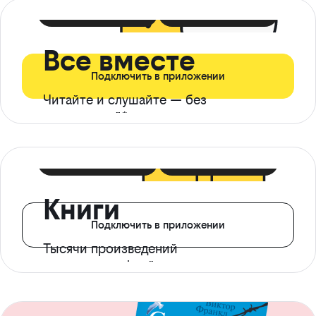
399 ₽ в мес
21 ₽ в день
Все вместе
Подключить в приложении
Читайте и слушайте — без
ограничений*
299 ₽ в мес
14 ₽ в день
Книги
Подключить в приложении
Тысячи произведений
с доступом офлайн