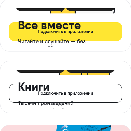
399 ₽ в мес
21 ₽ в день
Все вместе
Подключить в приложении
Читайте и слушайте — без
ограничений*
299 ₽ в мес
14 ₽ в день
Книги
Подключить в приложении
Тысячи произведений
с доступом офлайн