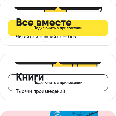
399 ₽ в мес
21 ₽ в день
Все вместе
Подключить в приложении
Читайте и слушайте — без
ограничений*
299 ₽ в мес
14 ₽ в день
Книги
Подключить в приложении
Тысячи произведений
с доступом офлайн