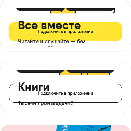
399 ₽ в мес
21 ₽ в день
Все вместе
Подключить в приложении
Читайте и слушайте — без
ограничений*
299 ₽ в мес
14 ₽ в день
Книги
Подключить в приложении
Тысячи произведений
с доступом офлайн