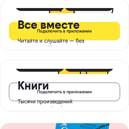
399 ₽ в мес
21 ₽ в день
Все вместе
Подключить в приложении
Читайте и слушайте — без
ограничений*
299 ₽ в мес
14 ₽ в день
Книги
Подключить в приложении
Тысячи произведений
с доступом офлайн