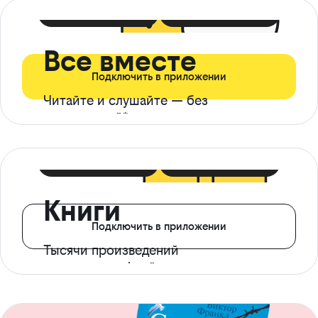
399 ₽ в мес
21 ₽ в день
Все вместе
Подключить в приложении
Читайте и слушайте — без
ограничений*
299 ₽ в мес
14 ₽ в день
Книги
Подключить в приложении
Тысячи произведений
с доступом офлайн