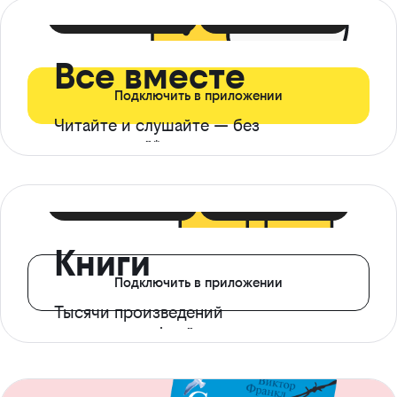
399 ₽ в мес
21 ₽ в день
Все вместе
Подключить в приложении
Читайте и слушайте — без
ограничений*
299 ₽ в мес
14 ₽ в день
Книги
Подключить в приложении
Тысячи произведений
с доступом офлайн