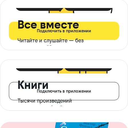
399 ₽ в мес
21 ₽ в день
Все вместе
Подключить в приложении
Читайте и слушайте — без
ограничений*
299 ₽ в мес
14 ₽ в день
Книги
Подключить в приложении
Тысячи произведений
с доступом офлайн