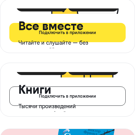
399 ₽ в мес
21 ₽ в день
Все вместе
Подключить в приложении
Читайте и слушайте — без
ограничений*
299 ₽ в мес
14 ₽ в день
Книги
Подключить в приложении
Тысячи произведений
с доступом офлайн