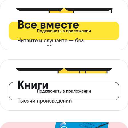
399 ₽ в мес
21 ₽ в день
Все вместе
Подключить в приложении
Читайте и слушайте — без
ограничений*
299 ₽ в мес
14 ₽ в день
Книги
Подключить в приложении
Тысячи произведений
с доступом офлайн