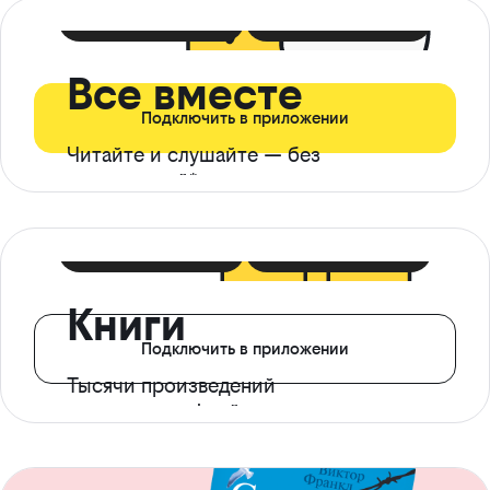
399 ₽ в мес
21 ₽ в день
Все вместе
Подключить в приложении
Читайте и слушайте — без
ограничений*
299 ₽ в мес
14 ₽ в день
Книги
Подключить в приложении
Тысячи произведений
с доступом офлайн