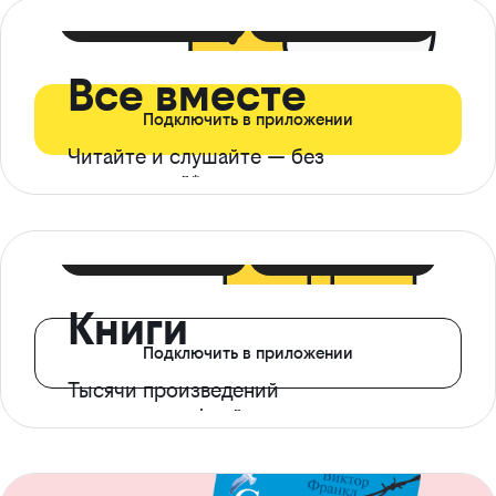
399 ₽ в мес
21 ₽ в день
Все вместе
Подключить в приложении
Читайте и слушайте — без
ограничений*
299 ₽ в мес
14 ₽ в день
Книги
Подключить в приложении
Тысячи произведений
с доступом офлайн