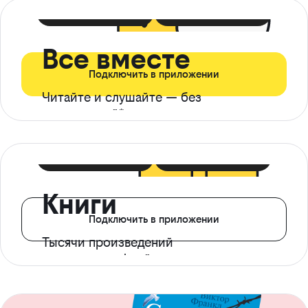
399 ₽ в мес
21 ₽ в день
Все вместе
Подключить в приложении
Читайте и слушайте — без
ограничений*
299 ₽ в мес
14 ₽ в день
Книги
Подключить в приложении
Тысячи произведений
с доступом офлайн