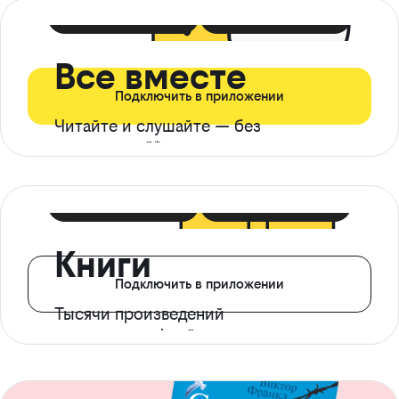
399 ₽ в мес
21 ₽ в день
Все вместе
Подключить в приложении
Читайте и слушайте — без
ограничений*
299 ₽ в мес
14 ₽ в день
Книги
Подключить в приложении
Тысячи произведений
с доступом офлайн