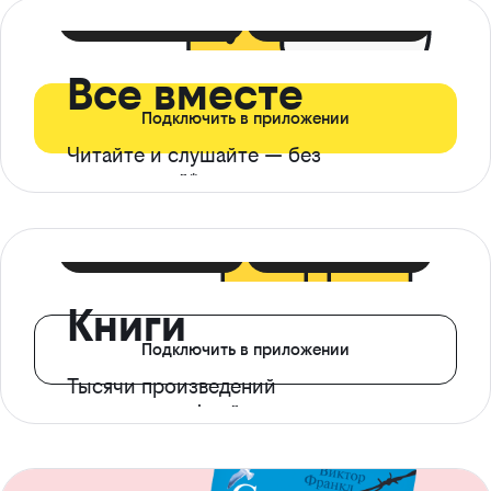
399 ₽ в мес
21 ₽ в день
Все вместе
Подключить в приложении
Читайте и слушайте — без
ограничений*
299 ₽ в мес
14 ₽ в день
Книги
Подключить в приложении
Тысячи произведений
с доступом офлайн