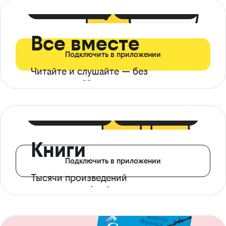
399 ₽ в мес
21 ₽ в день
Все вместе
Подключить в приложении
Читайте и слушайте — без
ограничений*
299 ₽ в мес
14 ₽ в день
Книги
Подключить в приложении
Тысячи произведений
с доступом офлайн