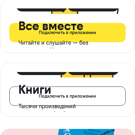
399 ₽ в мес
21 ₽ в день
Все вместе
Подключить в приложении
Читайте и слушайте — без
ограничений*
299 ₽ в мес
14 ₽ в день
Книги
Подключить в приложении
Тысячи произведений
с доступом офлайн