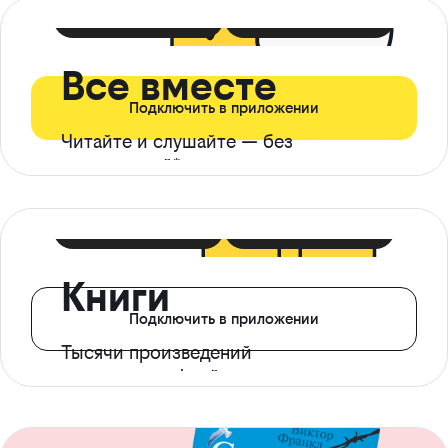
399 ₽ в мес
21 ₽ в день
Все вместе
Подключить в приложении
Читайте и слушайте — без
ограничений*
299 ₽ в мес
14 ₽ в день
Книги
Подключить в приложении
Тысячи произведений
с доступом офлайн