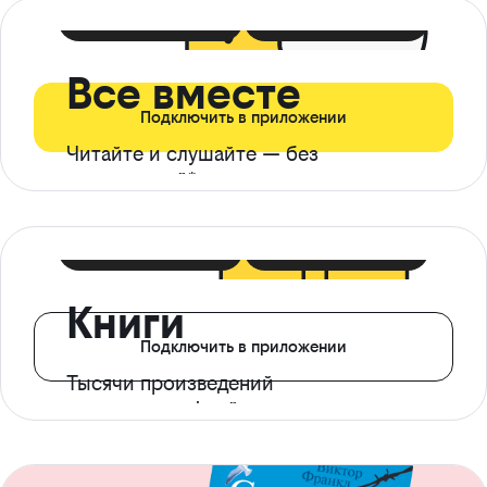
399 ₽ в мес
21 ₽ в день
Все вместе
Подключить в приложении
Читайте и слушайте — без
ограничений*
299 ₽ в мес
14 ₽ в день
Книги
Подключить в приложении
Тысячи произведений
с доступом офлайн