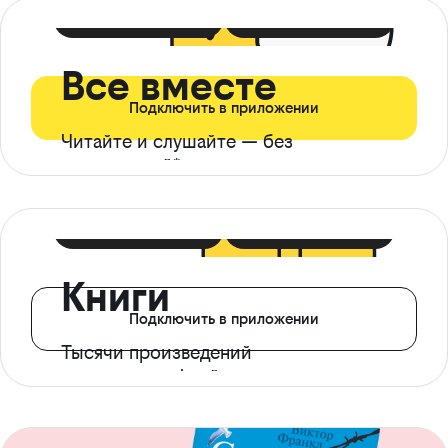
399 ₽ в мес
21 ₽ в день
Все вместе
Подключить в приложении
Читайте и слушайте — без
ограничений*
299 ₽ в мес
14 ₽ в день
Книги
Подключить в приложении
Тысячи произведений
с доступом офлайн