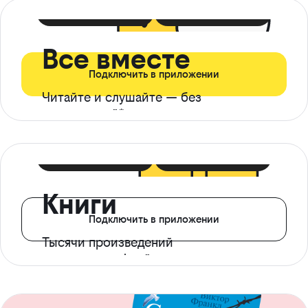
399 ₽ в мес
21 ₽ в день
Все вместе
Подключить в приложении
Читайте и слушайте — без
ограничений*
299 ₽ в мес
14 ₽ в день
Книги
Подключить в приложении
Тысячи произведений
с доступом офлайн