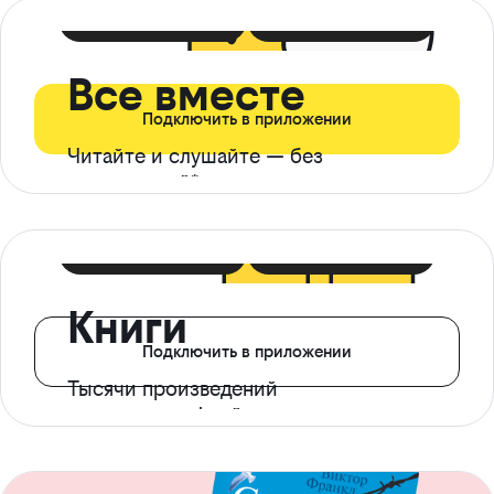
399 ₽ в мес
21 ₽ в день
Все вместе
Подключить в приложении
Читайте и слушайте — без
ограничений*
299 ₽ в мес
14 ₽ в день
Книги
Подключить в приложении
Тысячи произведений
с доступом офлайн