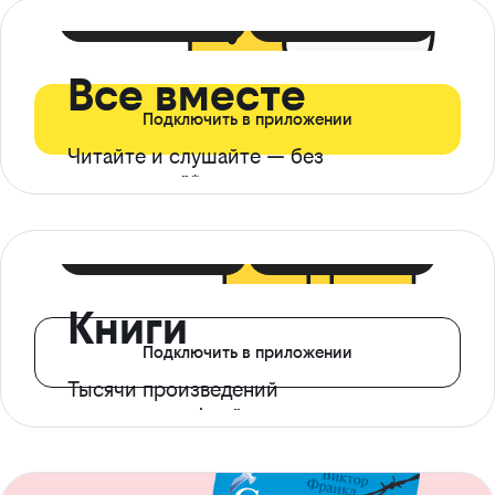
399 ₽ в мес
21 ₽ в день
Все вместе
Подключить в приложении
Читайте и слушайте — без
ограничений*
299 ₽ в мес
14 ₽ в день
Книги
Подключить в приложении
Тысячи произведений
с доступом офлайн