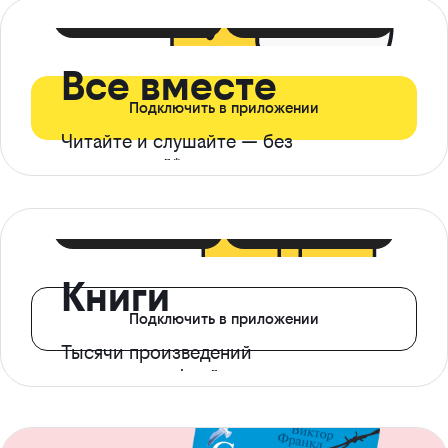
399 ₽ в мес
21 ₽ в день
Все вместе
Подключить в приложении
Читайте и слушайте — без
ограничений*
299 ₽ в мес
14 ₽ в день
Книги
Подключить в приложении
Тысячи произведений
с доступом офлайн