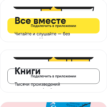
399 ₽ в мес
21 ₽ в день
Все вместе
Подключить в приложении
Читайте и слушайте — без
ограничений*
299 ₽ в мес
14 ₽ в день
Книги
Подключить в приложении
Тысячи произведений
с доступом офлайн