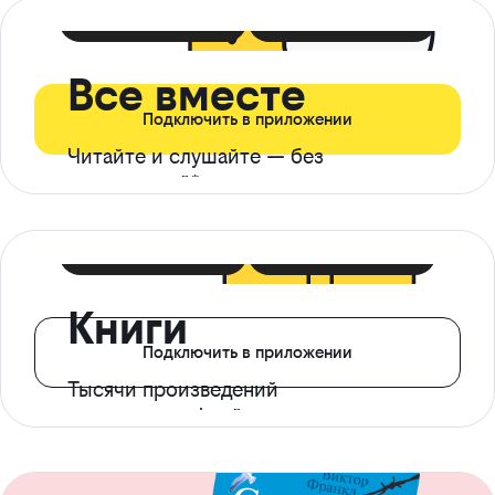
399 ₽ в мес
21 ₽ в день
Все вместе
Подключить в приложении
Читайте и слушайте — без
ограничений*
299 ₽ в мес
14 ₽ в день
Книги
Подключить в приложении
Тысячи произведений
с доступом офлайн