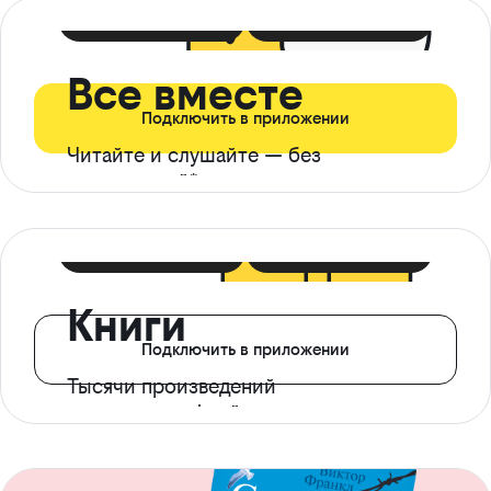
399 ₽ в мес
21 ₽ в день
Все вместе
Подключить в приложении
Читайте и слушайте — без
ограничений*
299 ₽ в мес
14 ₽ в день
Книги
Подключить в приложении
Тысячи произведений
с доступом офлайн