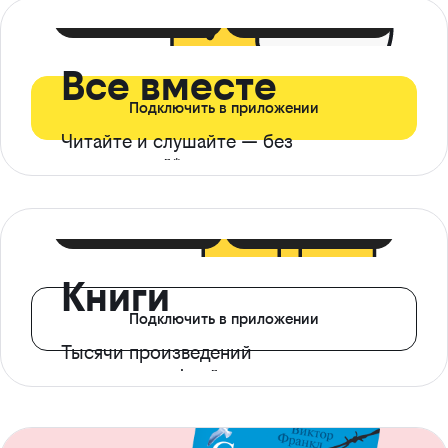
399 ₽ в мес
21 ₽ в день
Все вместе
Подключить в приложении
Читайте и слушайте — без
ограничений*
299 ₽ в мес
14 ₽ в день
Книги
Подключить в приложении
Тысячи произведений
с доступом офлайн