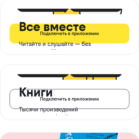
399 ₽ в мес
21 ₽ в день
Все вместе
Подключить в приложении
Читайте и слушайте — без
ограничений*
299 ₽ в мес
14 ₽ в день
Книги
Подключить в приложении
Тысячи произведений
с доступом офлайн